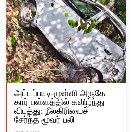
அட்டப்பாடி-முள்ளி அருகே
கார் பள்ளத்தில் கவிழ்ந்து
விபத்து: நீலகிரியைச்
சேர்ந்த மூவர் பலி