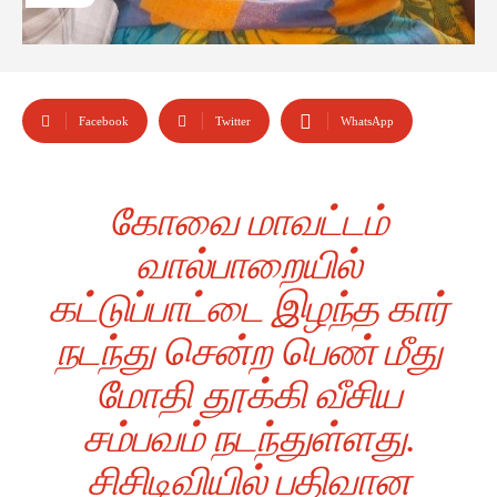
Facebook
Twitter
WhatsApp
கோவை மாவட்டம்
வால்பாறையில்
கட்டுப்பாட்டை இழந்த கார்
நடந்து சென்ற பெண் மீது
மோதி தூக்கி வீசிய
சம்பவம் நடந்துள்ளது.
சிசிடிவியில் பதிவான