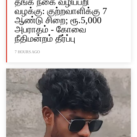
தங்க நகை வழிப்பறி
வழக்கு: குற்றவாளிக்கு 7
ஆண்டு சிறை; ரூ.5,000
அபராதம் - கோவை
நீதிமன்றம் தீர்ப்பு
7 HOURS AGO