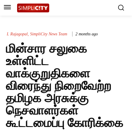
L Rajagopal, SimpliCity News Team
2 months ago
மின்சார சலுகை
உள்ளிட்ட
வாக்குறுதிகளை
விரைந்து நிறைவேற்ற
தமிழக அரசுக்கு
நெசவாளர்கள்
கூட்டமைப்பு கோரிக்கை