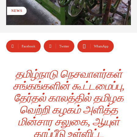
NEWS
Facebook
Twitter
WhatsApp
தமிழ்நாடு நெசவாளர்கள்
சங்கங்களின் கூட்டமைப்பு,
தேர்தல் காலத்தில் தமிழக
வெற்றி கழகம் அளித்த
மின்சார சலுகை, ஆயுள்
காப்பீடு உள்ளிட்ட