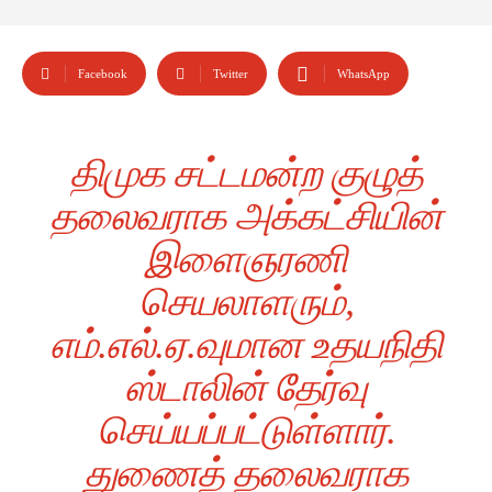
Facebook
Twitter
WhatsApp
திமுக சட்டமன்ற குழுத்
தலைவராக அக்கட்சியின்
இளைஞரணி
செயலாளரும்,
எம்.எல்.ஏ.வுமான உதயநிதி
ஸ்டாலின் தேர்வு
செய்யப்பட்டுள்ளார்.
துணைத் தலைவராக