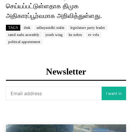
செய்யப்பட்டுள்ளதாக திமுக
அதிகாரப்பூர்வமாக அறிவித்துள்ளது.
TAGS
dmk
udhayanidhi stalin
legislature party leader
tamil nadu assembly
youth wing
kn nehru
ev velu
political appointment
Newsletter
I want in