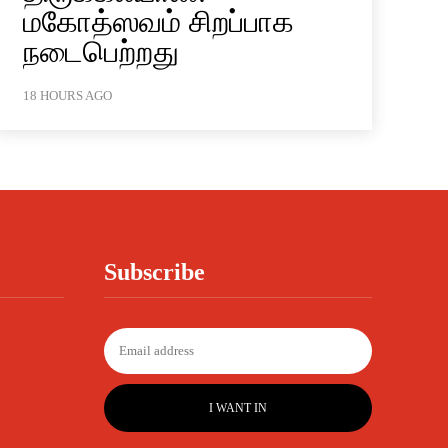
மகோத்ஸவம் சிறப்பாக
நடைபெற்றது
18 HOURS AGO
Subscribe
I WANT IN