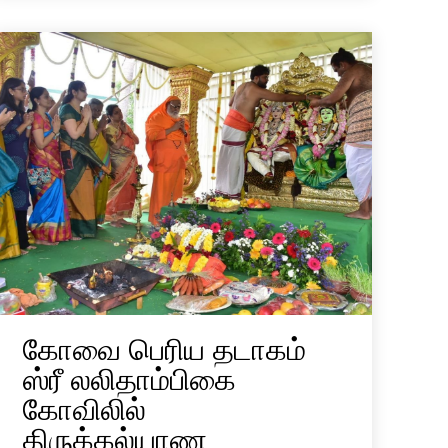
கோவை பெரிய தடாகம்
ஸ்ரீ லலிதாம்பிகை
கோவிலில்
திருக்கல்யாண