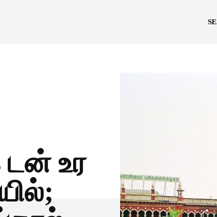
S
் டன் உர
ில்;