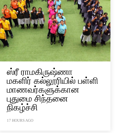
ஸ்ரீ ராமகிருஷ்ணா
மகளிர் கல்லூரியில் பள்ளி
மாணவர்களுக்கான
புதுமை சிந்தனை
நிகழ்ச்சி
17 HOURS AGO