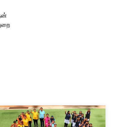
தன்
துறை