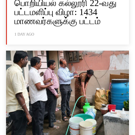
பொறியியல் கல்லூரி 22-வது
பட்டமளிப்பு விழா: 1434
மாணவர்களுக்கு பட்டம்
1 DAY AGO