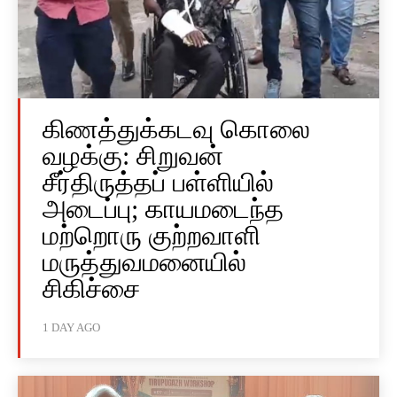
கிணத்துக்கடவு கொலை
வழக்கு: சிறுவன்
சீர்திருத்தப் பள்ளியில்
அடைப்பு; காயமடைந்த
மற்றொரு குற்றவாளி
மருத்துவமனையில்
சிகிச்சை
1 DAY AGO