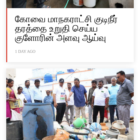
கோவை மாநகராட்சி குடிநீர்
தரத்தை உறுதி செய்ய
குளோரின் அளவு ஆய்வு
1 DAY AGO