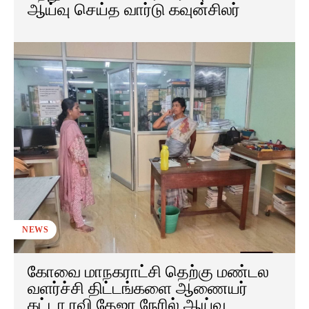
ஆய்வு செய்த வார்டு கவுன்சிலர்
NEWS
கோவை மாநகராட்சி தெற்கு மண்டல
வளர்ச்சி திட்டங்களை ஆணையர்
கட்டா ரவி தேஜா நேரில் ஆய்வு