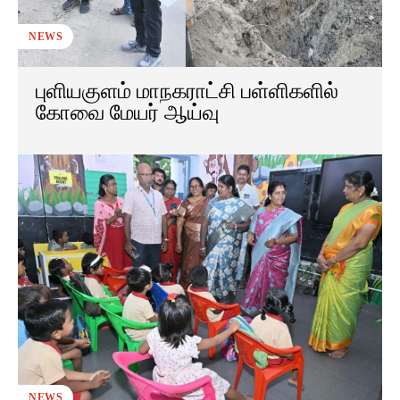
NEWS
புளியகுளம் மாநகராட்சி பள்ளிகளில்
கோவை மேயர் ஆய்வு
NEWS