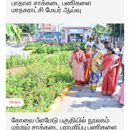
பாதாள சாக்கடை பணிகளை
மாநகராட்சி மேயர் ஆய்வு
NEWS
கோவை பீளமேடு பகுதியில் நூலகம்
மற்றும் சாக்கடை பராமரிப்பு பணிகளை