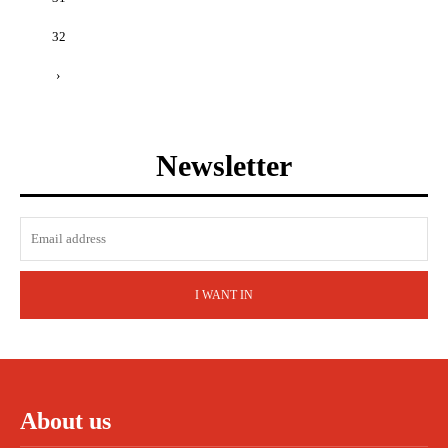
32
›
Newsletter
I WANT IN
About us