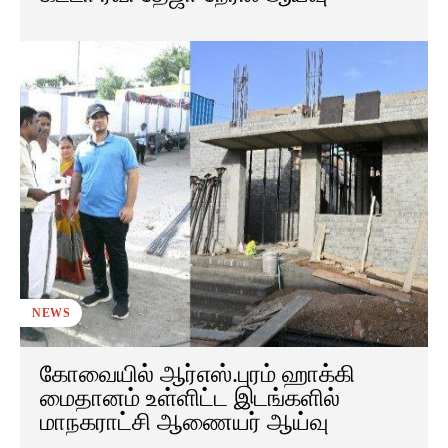
NEWS
கோவையில் ஆர்எஸ்.புரம் ஹாக்கி
மைதானம் உள்ளிட்ட இடங்களில்
மாநகராட்சி ஆணையர் ஆய்வு