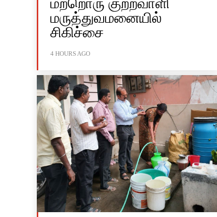
மற்றொரு குற்றவாளி
மருத்துவமனையில்
சிகிச்சை
4 HOURS AGO