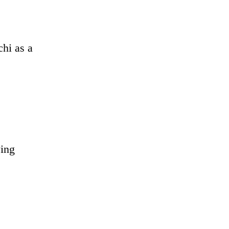
chi as a
wing