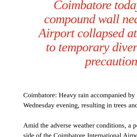
Coimbatore today
compound wall nea
Airport collapsed 
to temporary divers
precaution
Coimbatore: Heavy rain accompanied by s
Wednesday evening, resulting in trees and 
Amid the adverse weather conditions, a 
side of the Coimbatore International Airpo