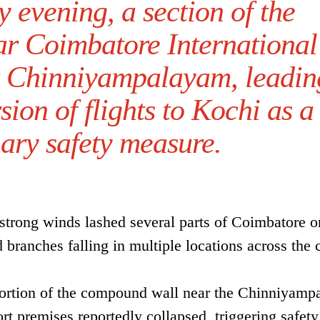
 evening, a section of the
r Coimbatore International
at Chinniyampalayam, leadin
ion of flights to Kochi as a
ary safety measure.
trong winds lashed several parts of Coimbatore o
branches falling in multiple locations across the c
portion of the compound wall near the Chinniyam
rt premises reportedly collapsed, triggering safety