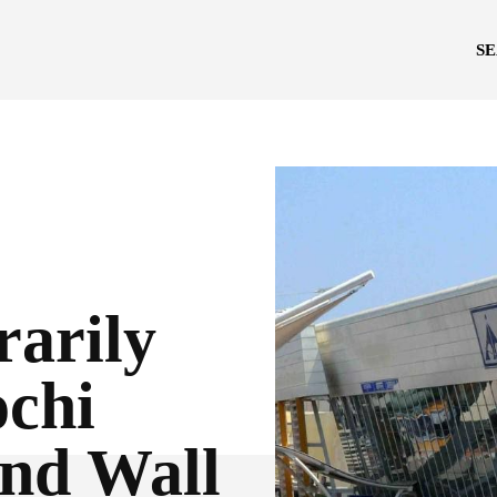
S
rarily
ochi
nd Wall