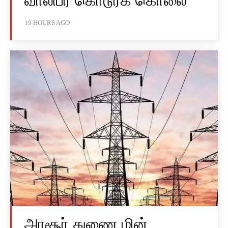
வாலிபர் கொடூரக் கொலை
19 HOURS AGO
அரசூர் துணை மின்