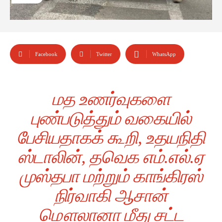
Facebook
Twitter
WhatsApp
மத உணர்வுகளை
புண்படுத்தும் வகையில்
பேசியதாகக் கூறி, உதயநிதி
ஸ்டாலின், தவெக எம்.எல்.ஏ
முஸ்தபா மற்றும் காங்கிரஸ்
நிர்வாகி ஆசான்
மௌலானா மீது சட்ட