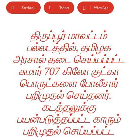
Facebook
Twitter
WhatsApp
திருப்பூர் மாவட்டம்
பல்லடத்தில், தமிழக
அரசால் தடை செய்யப்பட்ட
சுமார் 707 கிலோ குட்கா
பொருட்களை போலீசார்
பறிமுதல் செய்தனர்.
கடத்தலுக்கு
பயன்படுத்தப்பட்ட காரும்
பறிமுதல் செய்யப்பட்ட