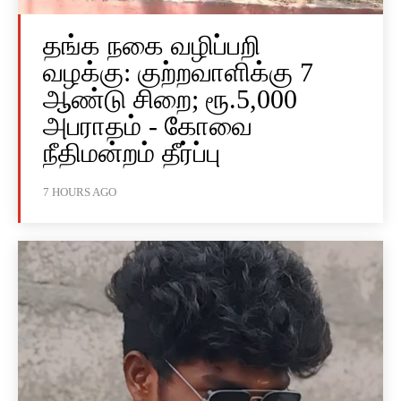
தங்க நகை வழிப்பறி
வழக்கு: குற்றவாளிக்கு 7
ஆண்டு சிறை; ரூ.5,000
அபராதம் - கோவை
நீதிமன்றம் தீர்ப்பு
7 HOURS AGO