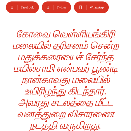
Facebook
Twitter
WhatsApp
கோவை வெள்ளியங்கிரி
மலையில் தரிசனம் சென்ற
மதுக்கரையைச் சேர்ந்த
மயில்சாமி என்பவர் பூண்டி
நான்காவது மலையில்
உயிரிழந்து கிடந்தார்.
அவரது சடலத்தை மீட்ட
வனத்துறை விசாரணை
நடத்தி வருகிறது.