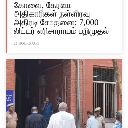
கோவை, கேரளா
அதிகாரிகள் நள்ளிரவு
அதிரடி சோதனை; 7,000
லிட்டர் எரிசாராயம் பறிமுதல்
21 HOURS AGO