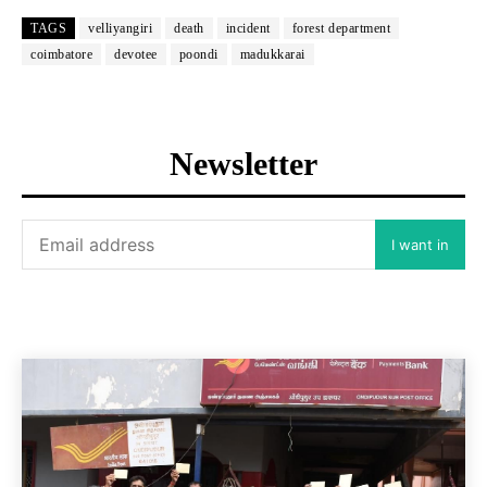
TAGS
velliyangiri
death
incident
forest department
coimbatore
devotee
poondi
madukkarai
Newsletter
I want in