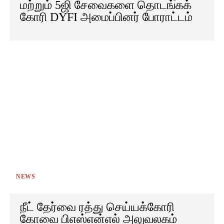
மற்றும் 5ஜி சேவைகளை தொடங்கக்
கோரி DYFI அமைப்பினர் போராட்டம்
NEWS
நீட் தேர்வை ரத்து செய்யக்கோரி
கோவை பிஎஸ்என்எல் அலுவலகம்