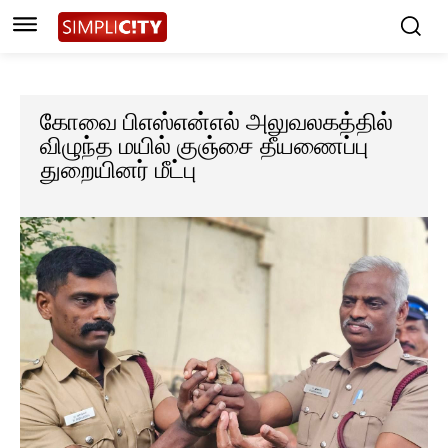
கோவை பிஎஸ்என்எல் அலுவலகத்தில்
விழுந்த மயில் குஞ்சை தீயணைப்பு
துறையினர் மீட்பு