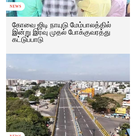
NEWS
கோவை ஜிடி நாயுடு மேம்பாலத்தில்
இன்று இரவு முதல் போக்குவரத்து
கட்டுப்பாடு