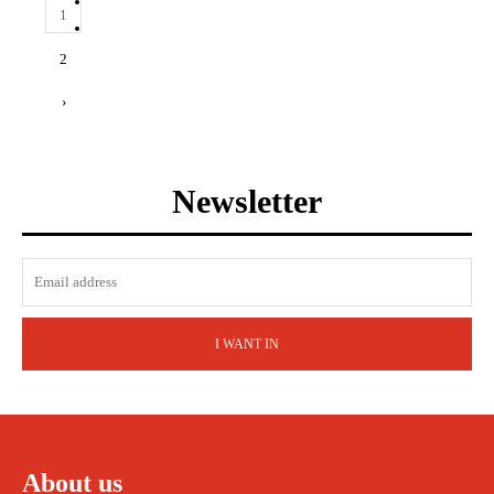
1
2
›
Newsletter
I WANT IN
About us