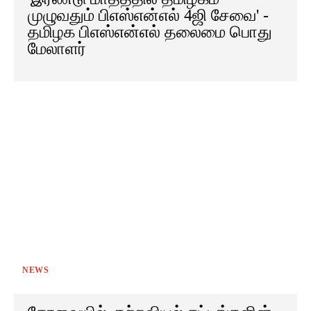
முழுவதும் பிஎஸ்என்எல் 4ஜி சேவை' -
தமிழக பிஎஸ்என்எல் தலைமை பொது
மேலாளர்
NEWS