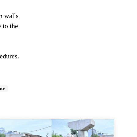
n walls
 to the
edures.
nce