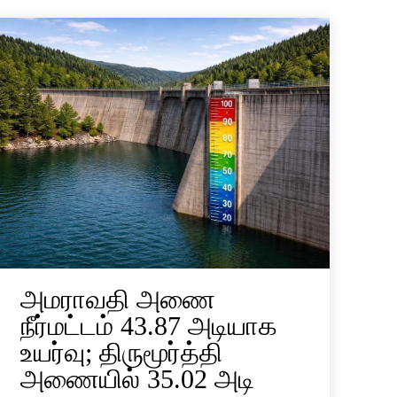
அமராவதி அணை
நீர்மட்டம் 43.87 அடியாக
உயர்வு; திருமூர்த்தி
அணையில் 35.02 அடி