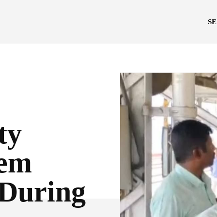
S
ty
lem
During