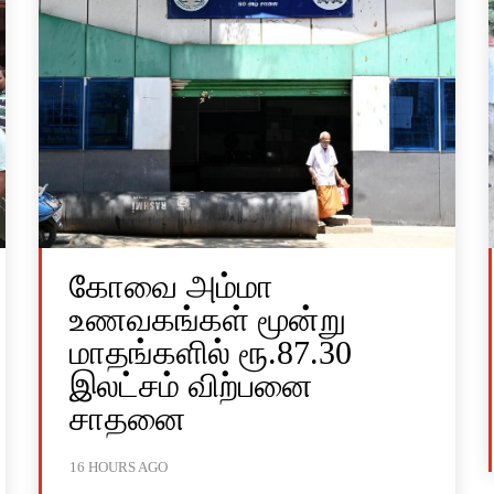
கோவை அம்மா
உணவகங்கள் மூன்று
மாதங்களில் ரூ.87.30
இலட்சம் விற்பனை
சாதனை
16 HOURS AGO