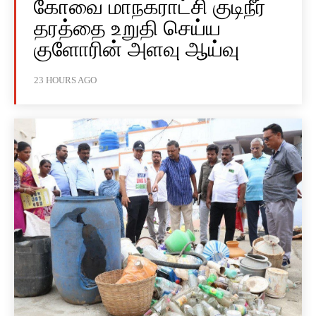
கோவை மாநகராட்சி குடிநீர்
தரத்தை உறுதி செய்ய
குளோரின் அளவு ஆய்வு
23 HOURS AGO