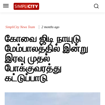
SimpliCity News Team
2 months ago
கோவை ஜிடி நாயுடு
மேம்பாலத்தில் இன்று
இரவு முதல்
போக்குவரத்து
கட்டுப்பாடு