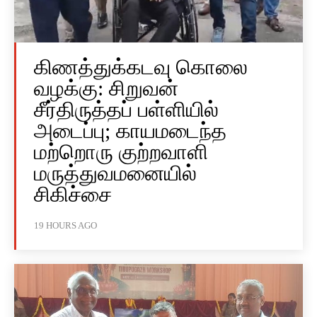
கிணத்துக்கடவு கொலை
வழக்கு: சிறுவன்
சீர்திருத்தப் பள்ளியில்
அடைப்பு; காயமடைந்த
மற்றொரு குற்றவாளி
மருத்துவமனையில்
சிகிச்சை
19 HOURS AGO