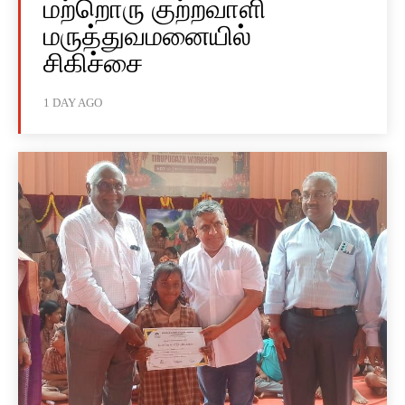
மற்றொரு குற்றவாளி
மருத்துவமனையில்
சிகிச்சை
1 DAY AGO