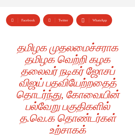
Facebook
Twitter
WhatsApp
தமிழக முதலமைச்சராக
தமிழக வெற்றி கழக
தலைவர் நடிகர் ஜோசப்
விஜய் பதவியேற்றதைத்
தொடர்ந்து, கோவையின்
பல்வேறு பகுதிகளில்
த.வெ.க தொண்டர்கள்
உற்சாகக்