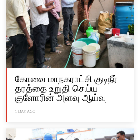
கோவை மாநகராட்சி குடிநீர்
தரத்தை உறுதி செய்ய
குளோரின் அளவு ஆய்வு
1 DAY AGO