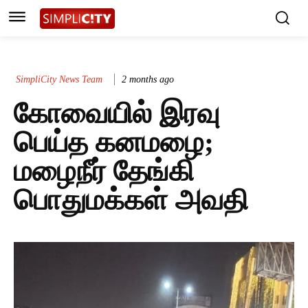
SimpliCity News Team
2 months ago
கோவையில் இரவு
பெய்த கனமழை;
மழைநீர் தேங்கி
பொதுமக்கள் அவதி