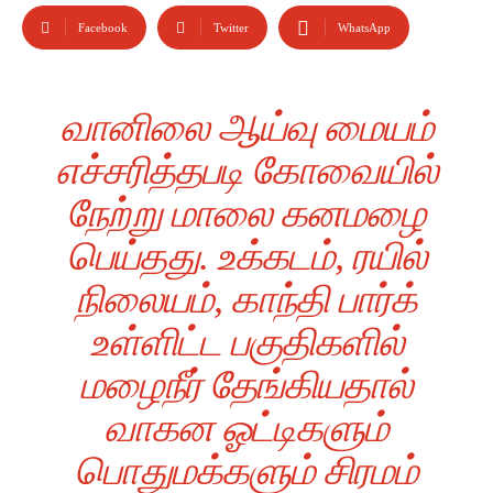
Facebook
Twitter
WhatsApp
வானிலை ஆய்வு மையம்
எச்சரித்தபடி கோவையில்
நேற்று மாலை கனமழை
பெய்தது. உக்கடம், ரயில்
நிலையம், காந்தி பார்க்
உள்ளிட்ட பகுதிகளில்
மழைநீர் தேங்கியதால்
வாகன ஓட்டிகளும்
பொதுமக்களும் சிரமம்