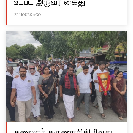
உட்பட இருவர் கைது
22 HOURS AGO
கலைஞர் கருணாநிதி 8வது