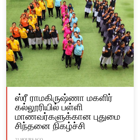
ஸ்ரீ ராமகிருஷ்ணா மகளிர்
கல்லூரியில் பள்ளி
மாணவர்களுக்கான புதுமை
சிந்தனை நிகழ்ச்சி
21 HOURS AGO