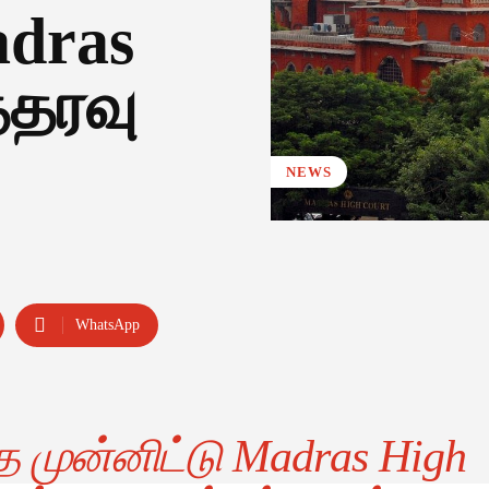
adras
்தரவு
NEWS
WhatsApp
ுன்னிட்டு Madras High