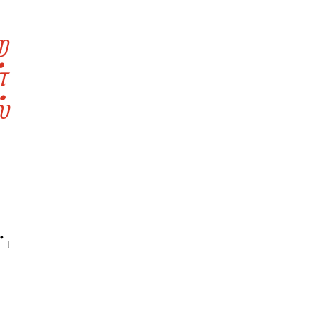
ை
்
்
ட்ட