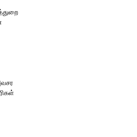
த்துறை
்
 அவசர
ரிகள்