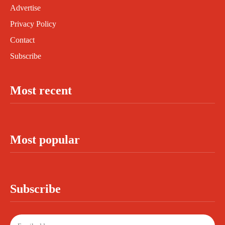
Advertise
Privacy Policy
Contact
Subscribe
Most recent
Most popular
Subscribe